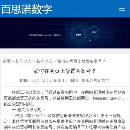

网站建设
营销网站
手机网站
全网营销
网站优化
业务范围
建站案例
新闻动态
联系我们
400电话
首页
首页
>
新闻动态
>
新闻动态
> 如何在网页上放置备案号？
如何在网页上放置备案号？
时间 : 2021-12-15,16:38:13 编辑 ::临沂百思诺数字
根据工信部要求：已通过备案的用户，在网站开通时应在网站首
页底部放置正确的备案号，并链接到工信部网址：beian.miit.gov.cn，
供公众查询核对。
一.相关法律法规：
1.根据《非经营性互联网信息服务备案管理办法》第十三条规
定：非经营性互联网信息服务提供者应当在其网站开通时在主页底部
的中央位置标明其备案编号，并在备案编号下方按要求链接信息产业