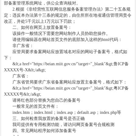
部备案管理系统网址，供公众查询核对。
2.根据《非经营性互联网信息服务备案管理办法》第二十五条规
定：违反本办法第十三条的规定的，由住所所在地省通信管理局责令
改正，并处5千元以上1万元以下罚款；
二、如何在网页上放置备案号：
该操作一般情况下需要您网站制作人员协助您操作。
请使用编辑器在网站首页文件的底部加入这样的html代码：
非广东省：
应管局要求备案网站应放置域名对应的网站子备案号，格式如
下：
&lt;a href="https://beian.miit.gov.cn/"target="_blank"&gt;鲁ICP备
XXXXX号-X&lt;/a&gt;
广东省：
广东省管局要求广东省备案网站应放置主备案号，格式如下：
&lt;a href="https://beian.miit.gov.cn/"target="_blank"&gt;粤ICP备
XXXXX号&lt;/a&gt;
请将红色部分替换为您自己的备案号
一般常见的首页文件有：
index.htm；index.html；index.asp；default.asp；index.php等
三、如何检查我放置的备案号是否正确
我司提供有专用检测功能，请访问网页备案号合规检测
四、常见网站程序如何添加备案号